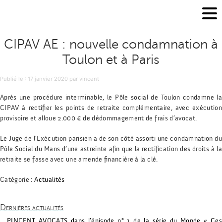
CIPAV AE : nouvelle condamnation à
Toulon et à Paris
Publié le
Publié le :
17 janvier 2020
par
vincent
Après une procédure interminable, le Pôle social de Toulon condamne la
CIPAV à rectifier les points de retraite complémentaire, avec exécution
provisoire et alloue 2.000 € de dédommagement de frais d’avocat.
Le Juge de l’Exécution parisien a de son côté assorti une condamnation du
Pôle Social du Mans d’une astreinte afin que la rectification des droits à la
retraite se fasse avec une amende financière à la clé.
Catégorie :
Actualités
Dernières actualités
PINCENT AVOCATS dans l’épisode n° 1 de la série du Monde « Ces