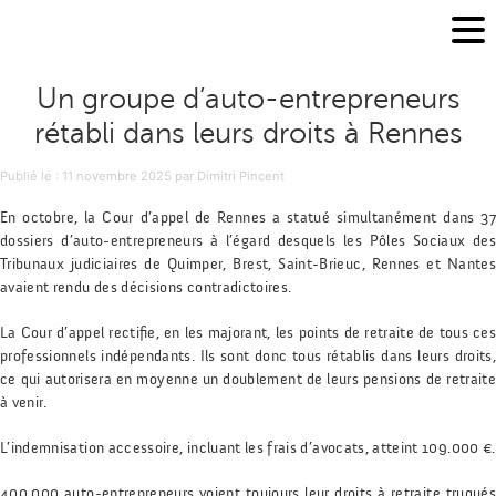
Un groupe d’auto-entrepreneurs
rétabli dans leurs droits à Rennes
Publié le
Publié le :
11 novembre 2025
par
Dimitri Pincent
En octobre, la Cour d’appel de Rennes a statué simultanément dans 37
dossiers d’auto-entrepreneurs à l’égard desquels les Pôles Sociaux des
Tribunaux judiciaires de Quimper, Brest, Saint-Brieuc, Rennes et Nantes
avaient rendu des décisions contradictoires.
La Cour d’appel rectifie, en les majorant, les points de retraite de tous ces
professionnels indépendants. Ils sont donc tous rétablis dans leurs droits,
ce qui autorisera en moyenne un doublement de leurs pensions de retraite
à venir.
L’indemnisation accessoire, incluant les frais d’avocats, atteint 109.000 €.
400.000 auto-entrepreneurs voient toujours leur droits à retraite truqués