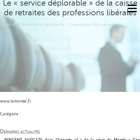
Le « service déplorable » de la caisse
de retraites des professions libérales
Publié le
Publié le:
10 février 2014
| Mis à jour le :
27 septembre 2021
par
vincent
www.lemonde.fr
Catégorie :
Dernières actualités
PINCENT AVOCATS dans l’épisode n° 1 de la série du Monde « Ces