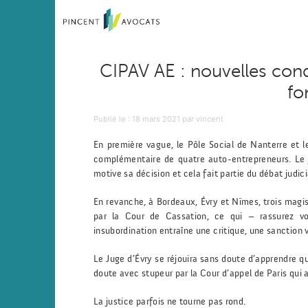
CIPAV AE : nouvelles cond
fo
Publié le
Publié le :
18 mars 2021
par
vincent
En première vague, le Pôle Social de Nanterre et l
complémentaire de quatre auto-entrepreneurs. Le 
motive sa décision et cela fait partie du débat judici
En revanche, à Bordeaux, Évry et Nïmes, trois magis
par la Cour de Cassation, ce qui – rassurez vo
insubordination entraîne une critique, une sanction v
Le Juge d’Évry se réjouira sans doute d’apprendre qu
doute avec stupeur par la Cour d’appel de Paris qui
La justice parfois ne tourne pas rond.