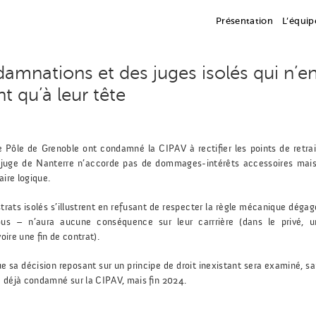
Présentation
L’équip
amnations et des juges isolés qui n’e
nt qu’à leur tête
e Pôle de Grenoble ont condamné la CIPAV à rectifier les points de retra
juge de Nanterre n’accorde pas de dommages-intérêts accessoires mais 
aire logique.
trats isolés s’illustrent en refusant de respecter la règle mécanique déga
us – n’aura aucune conséquence sur leur carrrière (dans le privé, u
oire une fin de contrat).
e sa décision reposant sur un principe de droit inexistant sera examiné, s
 a déjà condamné sur la CIPAV, mais fin 2024.