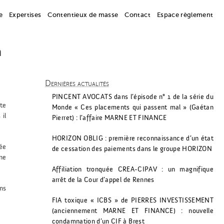
e
Expertises
Contentieux de masse
Contact
Espace règlement
n
Dernières actualités
PINCENT AVOCATS dans l’épisode n° 1 de la série du
ite
Monde « Ces placements qui passent mal » (Gaétan
il
Pierret) : l’affaire MARNE ET FINANCE
HORIZON OBLIG : première reconnaissance d’un état
gée
de cessation des paiements dans le groupe HORIZON
ne
Affiliation tronquée CREA-CIPAV : un magnifique
arrêt de la Cour d’appel de Rennes
ans
FIA toxique « ICBS » de PIERRES INVESTISSEMENT
(anciennement MARNE ET FINANCE) : nouvelle
condamnation d’un CIF à Brest